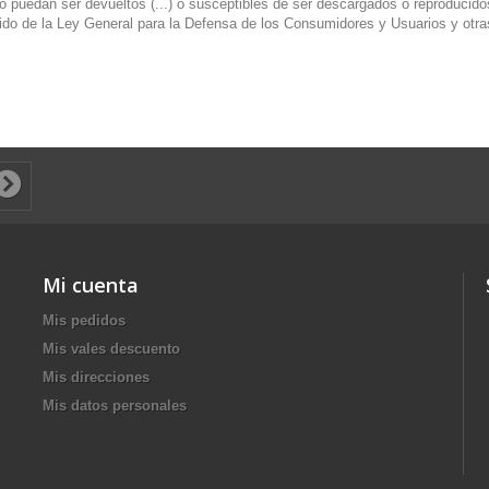
no puedan ser devueltos (...) o susceptibles de ser descargados o reproducid
ndido de la Ley General para la Defensa de los Consumidores y Usuarios y otr
Mi cuenta
Mis pedidos
Mis vales descuento
Mis direcciones
Mis datos personales