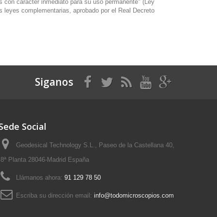
os con carácter inmediato para su uso permanente" (Ley
as leyes complementarias, aprobado por el Real Decreto
Siganos
Sede Social
Geodesical Technology S.L., Paseo de la Castellana 40,
8ª Planta 28046-Madrid España
Llámanos ahora:
91 129 78 50
Escriba su dirección email:
info@todomicroscopios.com