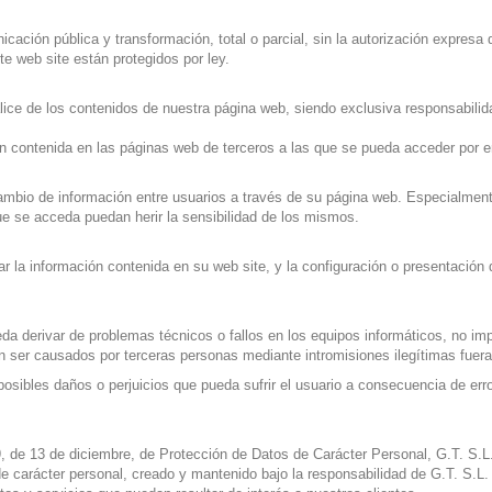
nicación pública y transformación, total o parcial, sin la autorización expre
e web site están protegidos por ley.
ce de los contenidos de nuestra página web, siendo exclusiva responsabilida
 contenida en las páginas web de terceros a las que se pueda acceder por 
ercambio de información entre usuarios a través de su página web. Especialm
e se acceda puedan herir la sensibilidad de los mismos.
nar la información contenida en su web site, y la configuración o presentación
 derivar de problemas técnicos o fallos en los equipos informáticos, no im
n ser causados por terceras personas mediante intromisiones ilegítimas fuera 
ibles daños o perjuicios que pueda sufrir el usuario a consecuencia de erro
, de 13 de diciembre, de Protección de Datos de Carácter Personal, G.T. S.L.
e carácter personal, creado y mantenido bajo la responsabilidad de G.T. S.L. La