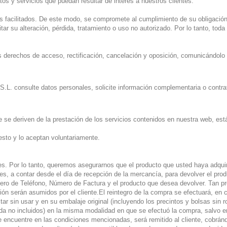
tos y servicios que puedan resultar de interés a nuestros clientes.
tos facilitados. De este modo, se compromete al cumplimiento de su obligació
ar su alteración, pérdida, tratamiento o uso no autorizado. Por lo tanto, toda 
s derechos de acceso, rectificación, cancelación y oposición, comunicándolo p
. S.L. consulte datos personales, solicite información complementaria o contr
e se deriven de la prestación de los servicios contenidos en nuestra web, está
sto y lo aceptan voluntariamente.
tes. Por lo tanto, queremos asegurarnos que el producto que usted haya adqui
les, a contar desde el día de recepción de la mercancía, para devolver el pro
ero de Teléfono, Número de Factura y el producto que desea devolver. Tan p
n serán asumidos por el cliente.El reintegro de la compra se efectuará, en cu
r sin usar y en su embalaje original (incluyendo los precintos y bolsas sin r
ida no incluidos) en la misma modalidad en que se efectuó la compra, salvo en
se encuentre en las condiciones mencionadas, será remitido al cliente, cobrá