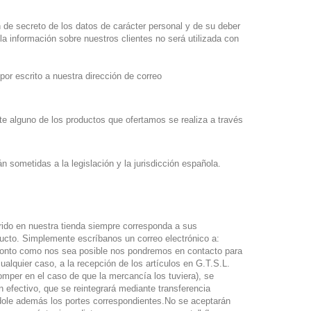
n de secreto de los datos de carácter personal y de su deber
la información sobre nuestros clientes no será utilizada con
or escrito a nuestra dirección de correo
ate alguno de los productos que ofertamos se realiza a través
n sometidas a la legislación y la jurisdicción española.
rido en nuestra tienda siempre corresponda a sus
ducto. Simplemente escríbanos un correo electrónico a:
ronto como nos sea posible nos pondremos en contacto para
alquier caso, a la recepción de los artículos en G.T.S.L.
omper en el caso de que la mercancía los tuviera), se
 efectivo, que se reintegrará mediante transferencia
ndole además los portes correspondientes.No se aceptarán