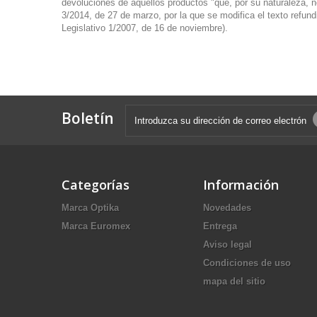
devoluciones de aquellos productos "que, por su naturaleza, 
3/2014, de 27 de marzo, por la que se modifica el texto refu
Legislativo 1/2007, de 16 de noviembre).
Boletín
Categorías
Información
Marca Optika
Novedades
Marca Euromex
Entrega
Aviso legal
Condiciones de uso
mapa del sitio