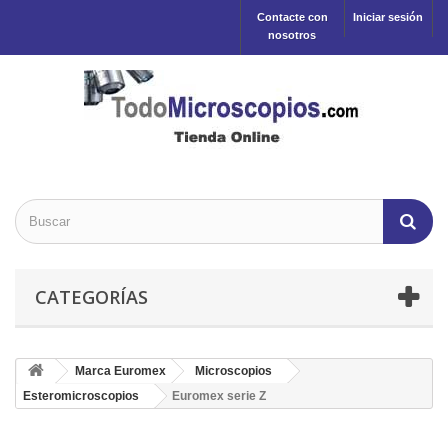
Contacte con
Iniciar sesión
nosotros
CATEGORÍAS
Marca Euromex
Microscopios
Esteromicroscopios
Euromex serie Z