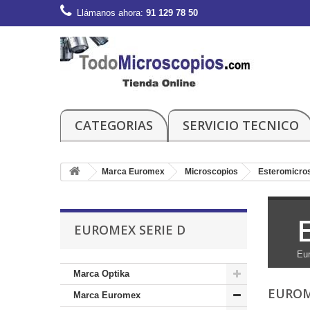
Llámanos ahora:
91 129 78 50
CATEGORIAS
SERVICIO TECNICO
Marca Euromex
Microscopios
Esteromicro
EUROMEX SERIE D
Eu
Marca Optika
EUROM
Marca Euromex