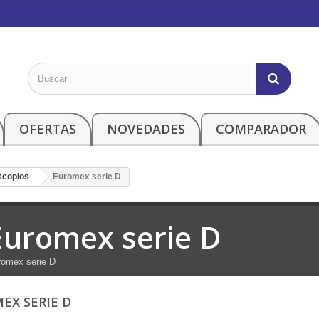
OFERTAS
NOVEDADES
COMPARADOR
scopios
Euromex serie D
Euromex serie D
romex serie D
EX SERIE D