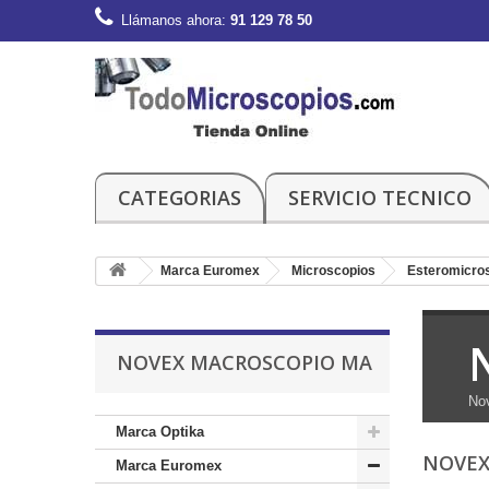
Llámanos ahora:
91 129 78 50
CATEGORIAS
SERVICIO TECNICO
Marca Euromex
Microscopios
Esteromicro
NOVEX MACROSCOPIO MA
No
Marca Optika
NOVEX
Marca Euromex