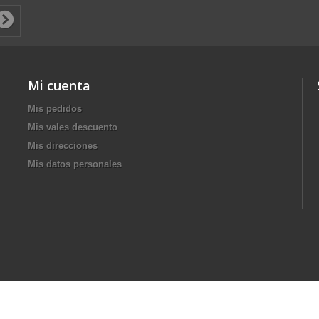
Mi cuenta
Mis pedidos
Mis vales descuento
Mis direcciones
Mis datos personales