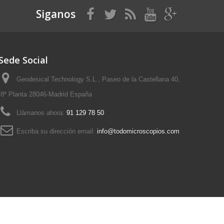
Siganos
Sede Social
Geodesical Technology S.L., Paseo de la Castellana 40,
8ª Planta 28046-Madrid España
Llámanos ahora:
91 129 78 50
Escriba su dirección email:
info@todomicroscopios.com